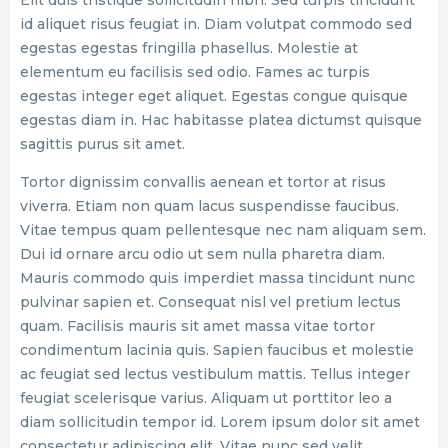
Elit duis tristique sollicitudin nibh. Sed turpis tincidunt
id aliquet risus feugiat in. Diam volutpat commodo sed
egestas egestas fringilla phasellus. Molestie at
elementum eu facilisis sed odio. Fames ac turpis
egestas integer eget aliquet. Egestas congue quisque
egestas diam in. Hac habitasse platea dictumst quisque
sagittis purus sit amet.
Tortor dignissim convallis aenean et tortor at risus
viverra. Etiam non quam lacus suspendisse faucibus.
Vitae tempus quam pellentesque nec nam aliquam sem.
Dui id ornare arcu odio ut sem nulla pharetra diam.
Mauris commodo quis imperdiet massa tincidunt nunc
pulvinar sapien et. Consequat nisl vel pretium lectus
quam. Facilisis mauris sit amet massa vitae tortor
condimentum lacinia quis. Sapien faucibus et molestie
ac feugiat sed lectus vestibulum mattis. Tellus integer
feugiat scelerisque varius. Aliquam ut porttitor leo a
diam sollicitudin tempor id. Lorem ipsum dolor sit amet
consectetur adipiscing elit. Vitae nunc sed velit